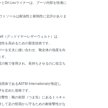
とDri-Lexライナーは、ブーツ内部を快適に
 Plusアウトソールは耐油性と耐熱性に定評がありま
her Welt（グッドイヤーレザーウェルト）は、
能性を高めるための製造技術です。
パーを丈夫に縫い合わせ、靴全体の強度を向
ます。
質の靴で使用され、長持ちさせるのに役立ち
であるASTM Internationalが制定し
準を定めた規格です。
衝撃性：靴の前部（つま先）にあるトゥキャ
対して足の怪我から守るための耐衝撃性がな