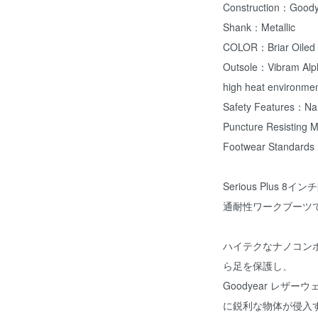
Construction：Goody
Shank：Metallic
COLOR：Briar Oiled 
Outsole：Vibram Alpha 
high heat environm
Safety Features：Na
Puncture Resisting 
Footwear Standards
Serious Plus
通耐性ワークブーツ
ハイテクなナノコン
ら足を保護し、
Goodyear レ
に鋭利な物体が侵入