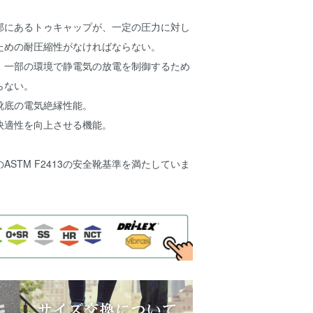
部にあるトゥキャップが、一定の圧力に対し
ための耐圧縮性がなければならない。
）：一部の環境で静電気の放電を制御するため
らない。
靴底の電気絶縁性能。
快適性を向上させる機能。
ASTM F2413の安全靴基準を満たしていま