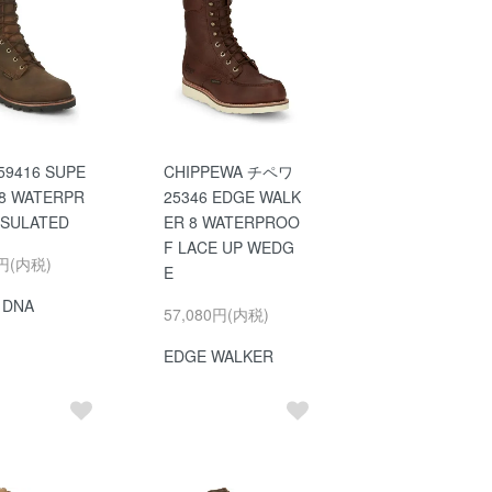
9416 SUPE
CHIPPEWA チペワ
 8 WATERPR
25346 EDGE WALK
NSULATED
ER 8 WATERPROO
F LACE UP WEDG
0円(内税)
E
 DNA
57,080円(内税)
EDGE WALKER