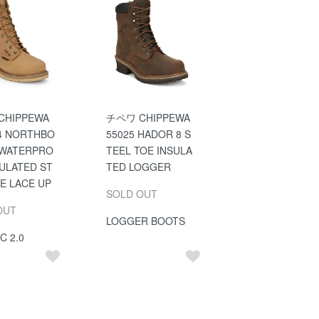
CHIPPEWA
チペワ CHIPPEWA
4 NORTHBO
55025 HADOR 8 S
 WATERPRO
TEEL TOE INSULA
SULATED ST
TED LOGGER
E LACE UP
SOLD OUT
OUT
LOGGER BOOTS
C 2.0