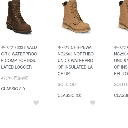
チペワ 73238 VALD
チペワ CHIPPEWA
チペワ 
OR 8 WATERPROO
NC2503 NORTHBO
NC250
F COMP TOE INSU
UND 8 WATERPRO
UND 8
LATED LOGGER
OF INSULATED LA
OF IN
CE UP
EEL TO
42,780円(内税)
SOLD OUT
SOLD 
CLASSIC 2.0
CLASSIC 2.0
CLASSI