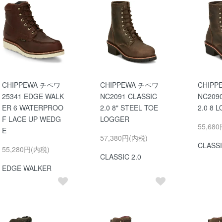
CHIPPEWA チペワ
CHIPPEWA チペワ
CHIP
25341 EDGE WALK
NC2091 CLASSIC
NC209
ER 6 WATERPROO
2.0 8" STEEL TOE
2.0 8 
F LACE UP WEDG
LOGGER
55,68
E
57,380円(内税)
CLASSI
55,280円(内税)
CLASSIC 2.0
EDGE WALKER