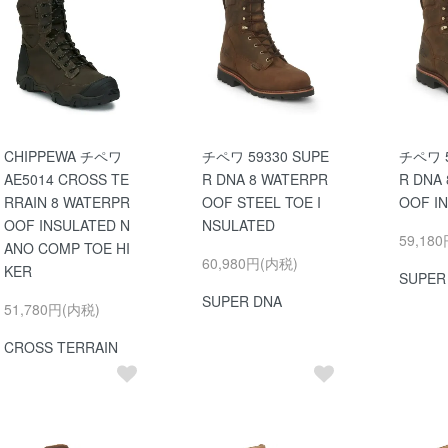
CHIPPEWA チペワ
チペワ 59330 SUPE
チペワ 5
AE5014 CROSS TE
R DNA 8 WATERPR
R DNA
RRAIN 8 WATERPR
OOF STEEL TOE I
OOF I
OOF INSULATED N
NSULATED
59,18
ANO COMP TOE HI
60,980円(内税)
KER
SUPER
SUPER DNA
51,780円(内税)
CROSS TERRAIN