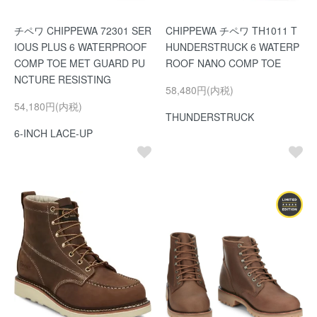
チペワ CHIPPEWA 72301 SER
CHIPPEWA チペワ TH1011 T
IOUS PLUS 6 WATERPROOF
HUNDERSTRUCK 6 WATERP
COMP TOE MET GUARD PU
ROOF NANO COMP TOE
NCTURE RESISTING
58,480円(内税)
54,180円(内税)
THUNDERSTRUCK
6-INCH LACE-UP