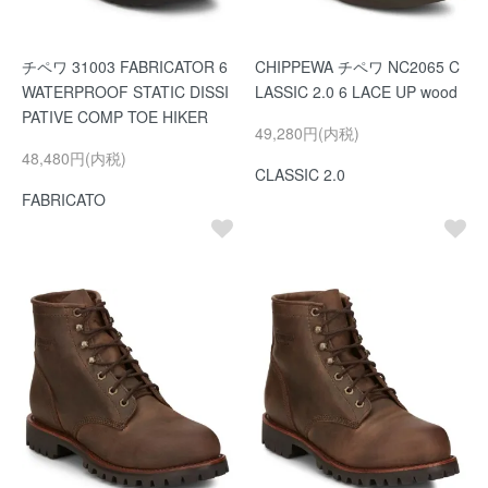
チペワ 31003 FABRICATOR 6
CHIPPEWA チペワ NC2065 C
WATERPROOF STATIC DISSI
LASSIC 2.0 6 LACE UP wood
PATIVE COMP TOE HIKER
49,280円(内税)
48,480円(内税)
CLASSIC 2.0
FABRICATO