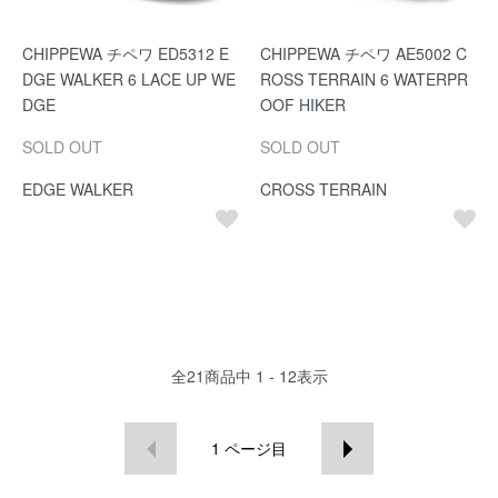
CHIPPEWA チペワ ED5312 E
CHIPPEWA チペワ AE5002 C
DGE WALKER 6 LACE UP WE
ROSS TERRAIN 6 WATERPR
DGE
OOF HIKER
SOLD OUT
SOLD OUT
EDGE WALKER
CROSS TERRAIN
全
21
商品中
1 - 12
表示
1
ページ目