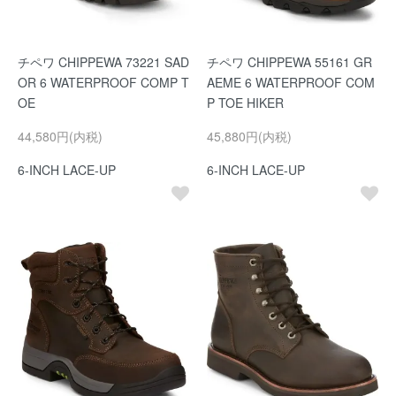
チペワ CHIPPEWA 73221 SAD
チペワ CHIPPEWA 55161 GR
OR 6 WATERPROOF COMP T
AEME 6 WATERPROOF COM
OE
P TOE HIKER
44,580円(内税)
45,880円(内税)
6-INCH LACE-UP
6-INCH LACE-UP