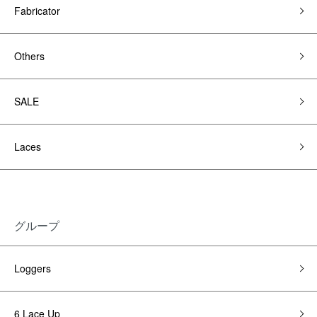
Fabricator
Others
SALE
Laces
グループ
Loggers
6 Lace Up